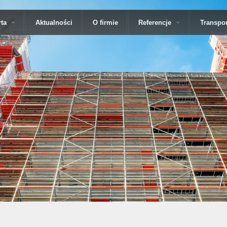
Przejdź
do
rta
Aktualności
O firmie
Referencje
Transpor
treści