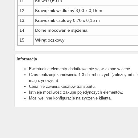
11
Kotwa 0,60 m
12
Krawężnik wzdłużny 3,00 x 0,15 m
13
Krawężnik czołowy 0,70 x 0,15 m
14
Dolne mocowanie stężenia
15
Wkręt oczkowy
Informacja
Ewentualne elementy dodatkowe nie są wliczone w cenę.
Czas realizacji zamówienia 1-3 dni roboczych (zależny od s
magazynowych).
Cena nie zawiera kosztów transportu.
Istnieje możliwość zakupu pojedynczych elementów.
Możliwe inne konfiguracje na życzenie klienta.