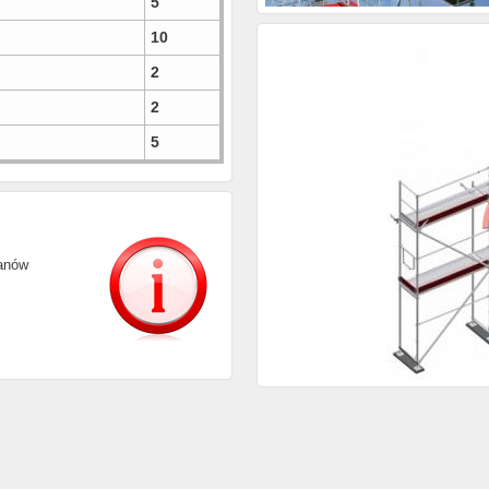
5
10
2
2
5
tanów