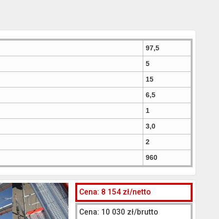
97,5
5
15
6,5
1
3,0
2
960
Cena: 8 154 zł/netto
Cena: 10 030 zł/brutto