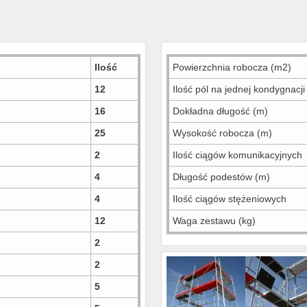
Ilość
Powierzchnia robocza
(m2)
12
Ilość pól na jednej kondygnacji
16
Dokładna długość (m)
25
Wysokość robocza (m)
2
Ilość ciągów komunikacyjnych
4
Długość podestów (m)
4
Ilość ciągów stężeniowych
12
Waga zestawu (kg)
2
2
5